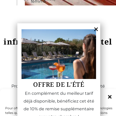
femme
Profitez des
infrastructures de l'hôtel
PISCINE
OFFRE DE L'ÉTÉ
Profitez d'une grande piscine extérieure côté
En complément du meilleur tarif
jardin, au calme
Gérer le consentement
déjà disponible, bénéficiez cet été
Pour offrir les meilleures expériences, nous utilisons des technologies
de 10% de remise supplémentaire
telles que les cookies pour stocker et/ou accéder aux informations